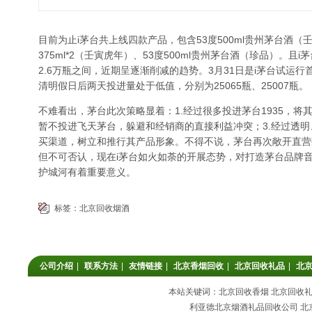
目前为止i茅台共上线四款产品，包含53度500ml贵州茅台酒（壬寅
375ml*2（壬寅虎年）、53度500ml贵州茅台酒（珍品）。且
2.6万瓶之间，近期呈逐渐削减的趋势。3月31日是i茅台试运行
清明假日后两天投进量处于低值，分别为25065瓶、25007瓶。
不难看出，茅台此次策略显着：1.经过很多投进茅台1935，将
暂不投进飞天茅台，躲避和经销商的直接利益冲突；3.经过透
买渠道，树立和推行其产品形象。不得不说，茅台再次敞开直营
但不可否认，现在i茅台如火如荼的开展态势，对打造茅台品牌
护城河有着重要意义。
标签：
北京回收烟酒
公司介绍
|
联系方法
|
友情链接
|
北京香烟回收
|
北京回收礼品
|
北
本站关键词：北京回收香烟 北京回收礼品
利亚德北京烟酒礼品回收公司 北京回收香