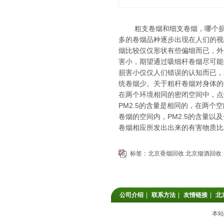
粗支卷烟和细支卷烟，哪个损害
多的卷烟品种逐步出现在人们的视
烟比较仅仅形状有些偏细而已，外
害小，期望通过吸细杆卷烟尽可能
损害小仅仅人们错误的认知而已，
统卷烟少。关于粗杆卷烟对身体的
在两个环境相同的密闭空间中，点
PM2.5的含量是相同的，在两
卷烟的空间内，PM2.5的含量
卷烟相应所发出出来的有害物质比
标签：
北京香烟回收
北京烟酒回收
公司介绍
|
联系方法
|
友情链接
|
北
本站