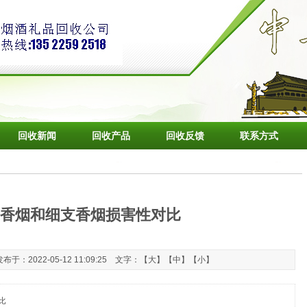
回收新闻
回收产品
回收反馈
联系方式
香烟和细支香烟损害性对比
：2022-05-12 11:09:25 文字：【
大
】【
中
】【
小
】
比