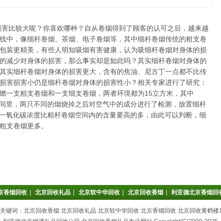
比较大呢？你喜欢哪种？自从卷烟得到了顾客的认可之后，越来越
线中，像细杆卷烟、茶烟、电子卷烟等，其中细杆卷烟传统的粗支卷
包装更精美，有些人明知吸烟有害健康，认为吸细杆卷烟对身体的损
的减少对身体的损害，那么事实却是如此吗？其实细杆卷烟对身体的
其实细杆卷烟对身体的损害更大，含有的焦油、尼古丁一点都不比传
损害损害小仍是细杆卷烟对身体的损害性小？相关专家进行了研究：
燃一支粗支卷烟和一支细支卷烟，两者环境都为15立方米，其中
个空间里，两只不同的烟烧掉之后对空气中的成分进行了检测，放置细杆
以及一氧化碳浓度比粗杆卷烟空间内的含量要高的多，由此可以判断，细
粗支卷烟更多。
京香烟回收
|
北京回收礼品
|
北京软中华回收
|
北京回收香烟
|
利亚德北京香烟回
关键词：北京回收香烟 北京回收礼品 北京软中华回收 北京香烟回收 北京回收黄鹤楼1