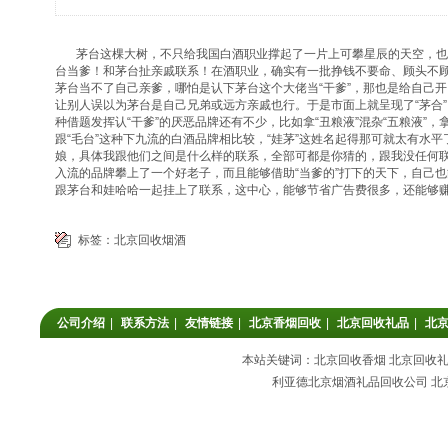
茅台这棵大树，不只给我国白酒职业撑起了一片上可攀星辰的天空，也
台当爹！和茅台扯亲戚联系！在酒职业，确实有一批挣钱不要命、顾头不
茅台当不了自己亲爹，哪怕是认下茅台这个大佬当“干爹”，那也是给自己
让别人误以为茅台是自己兄弟或远方亲戚也行。于是市面上就呈现了“茅合”
种借题发挥认“干爹”的厌恶品牌还有不少，比如拿“丑粮液”混杂“五粮液”，拿
跟“毛台”这种下九流的白酒品牌相比较，“娃茅”这姓名起得那可就太有水
娘，具体我跟他们之间是什么样的联系，全部可都是你猜的，跟我没任何
入流的品牌攀上了一个好老子，而且能够借助“当爹的”打下的天下，自己
跟茅台和娃哈哈一起挂上了联系，这中心，能够节省广告费很多，还能够
标签：
北京回收烟酒
公司介绍
|
联系方法
|
友情链接
|
北京香烟回收
|
北京回收礼品
|
北
本站关键词：北京回收香烟 北京回收礼品
利亚德北京烟酒礼品回收公司 北京回收香