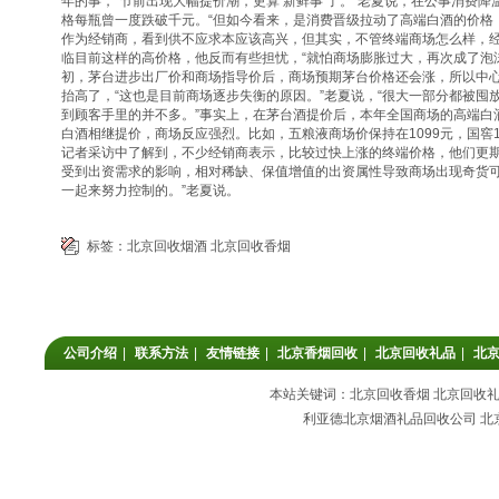
年的事，“节前出现大幅提价潮，更算‘新鲜事’了。”老夏说，在公事消费
格每瓶曾一度跌破千元。“但如今看来，是消费晋级拉动了高端白酒的价格
作为经销商，看到供不应求本应该高兴，但其实，不管终端商场怎么样，经
临目前这样的高价格，他反而有些担忧，“就怕商场膨胀过大，再次成了泡
初，茅台进步出厂价和商场指导价后，商场预期茅台价格还会涨，所以中
抬高了，“这也是目前商场逐步失衡的原因。”老夏说，“很大一部分都被
到顾客手里的并不多。”事实上，在茅台酒提价后，本年全国商场的高端白酒
白酒相继提价，商场反应强烈。比如，五粮液商场价保持在1099元，国窖1
记者采访中了解到，不少经销商表示，比较过快上涨的终端价格，他们更期
受到出资需求的影响，相对稀缺、保值增值的出资属性导致商场出现奇货
一起来努力控制的。”老夏说。
标签：
北京回收烟酒
北京回收香烟
公司介绍
|
联系方法
|
友情链接
|
北京香烟回收
|
北京回收礼品
|
北
本站关键词：北京回收香烟 北京回收礼品
利亚德北京烟酒礼品回收公司 北京回收香