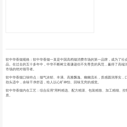
软中华香烟规格：软中华香烟一直是中国高档烟消费市场的第一品牌，成为了社
品。在过去的五十多年中，中华不断树立着谦逊但不失尊贵的风范，赢得了高端
市场的绝对领导者。
软中华香烟口味特点：烟气浓郁、丰满、高雅飘逸、幽幽流长，质感圆润厚实，
劲头适中，余味干净舒适，给人以心旷神怡、回味无穷的感觉。
软中华香烟内在工艺：综合应用“用料精选、配方精湛、包装精致、加工精细、控
质。