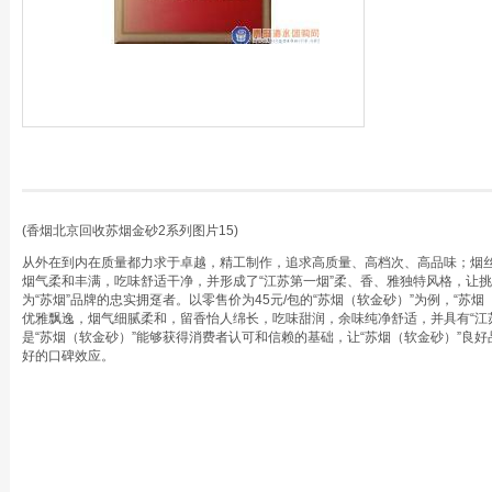
(香烟北京回收苏烟金砂2系列图片15)
从外在到内在质量都力求于卓越，精工制作，追求高质量、高档次、高品味；烟
烟气柔和丰满，吃味舒适干净，并形成了“江苏第一烟”柔、香、雅独特风格，让
为“苏烟”品牌的忠实拥趸者。以零售价为45元/包的“苏烟（软金砂）”为例，“苏
优雅飘逸，烟气细腻柔和，留香怡人绵长，吃味甜润，余味纯净舒适，并具有“江
是“苏烟（软金砂）”能够获得消费者认可和信赖的基础，让“苏烟（软金砂）”良
好的口碑效应。