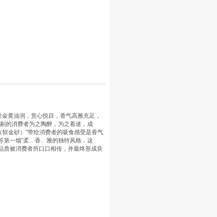
丝金黄油润，赏心悦目，香气高雅充足，
挑剔的消费者为之陶醉，为之着迷，成
烟（软金砂）”带给消费者的吸食感受是香气
苏第一烟”柔、香、雅的独特风格，这
好品质被消费者所口口相传，并最终形成良