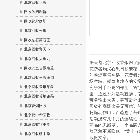
北京回收玉溪
回收休闲利群
回收鄂尔多斯
北京回收云烟
回收钻石芙蓉王
北京回收和天下
北京回收大重九
据天都北京回收香烟网了
回收钓鱼台景泰蓝
花费者购买心思日趋安稳
的卷烟零售网络，花费者比
北京回收玉溪庄园
场空缺。就笔者地点的安徽
北京回收云烟印象
竞争对手距离的作用，给“
世，通过系列活动宣扬，引
北京回收苏烟铂晶
劳务输出大省，春节后外出
北京香烟回收
展省外商场这是无可估计
扬颤动作用，而疏忽了营
北京硬中华回收
活动没有几个月的连续性
北京回收软中华
商品的忠诚度，一个品牌
牌形象不断降低。“黄山
北京回收硬中华
续做文章。